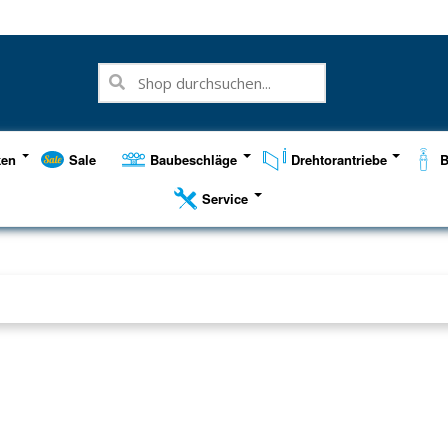
ken
Sale
Baubeschläge
Drehtorantriebe
B
Service