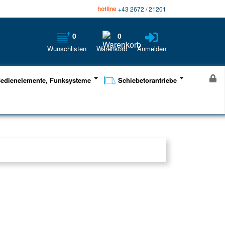
hotline
+43 2672 / 21201
0
0
Wunschlisten
Warenkorb
Anmelden
edienelemente, Funksysteme
Schiebetorantriebe