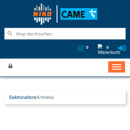
0
0
Sektionaltore
Antriebe