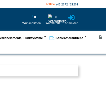
hotline
+43 2672 / 21201
0
0
Wunschlisten
Warenkorb
Anmelden
edienelemente, Funksysteme
Schiebetorantriebe