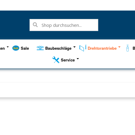
ken
Sale
Baubeschläge
Drehtorantriebe
B
Service