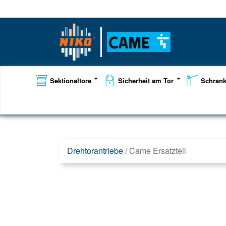
Sektionaltore
Sicherheit am Tor
Schran
Drehtorantriebe
/
Came Ersatzteil