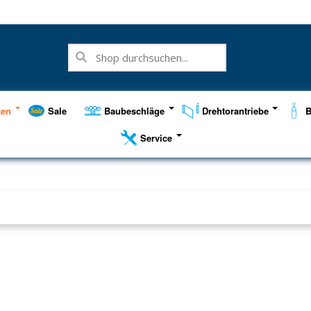
ken
Sale
Baubeschläge
Drehtorantriebe
B
Service