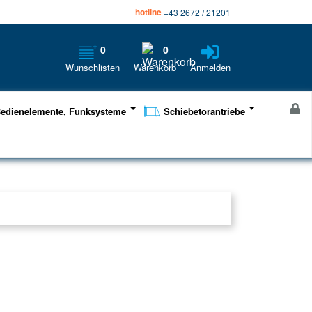
hotline
+43 2672 / 21201
0
0
Wunschlisten
Warenkorb
Anmelden
edienelemente, Funksysteme
Schiebetorantriebe