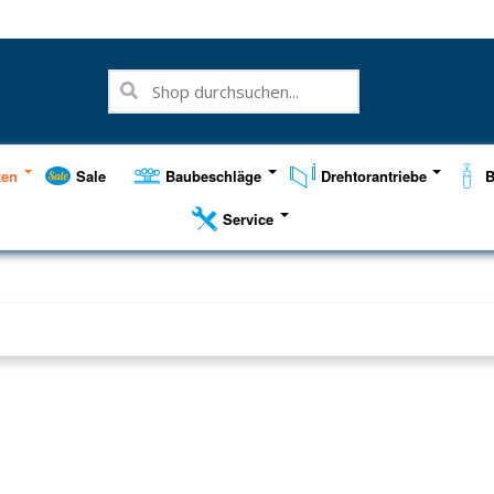
ken
Sale
Baubeschläge
Drehtorantriebe
B
Service