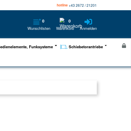
hotline
+43 2672 / 21201
0
0
Wunschlisten
Warenkorb
Anmelden
edienelemente, Funksysteme
Schiebetorantriebe