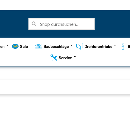
ken
Sale
Baubeschläge
Drehtorantriebe
B
Service