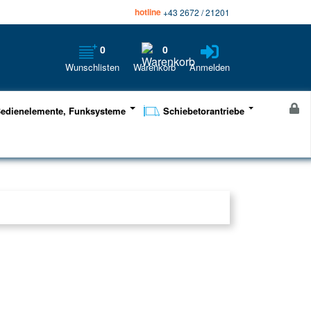
hotline
+43 2672 / 21201
0
0
Wunschlisten
Warenkorb
Anmelden
edienelemente, Funksysteme
Schiebetorantriebe