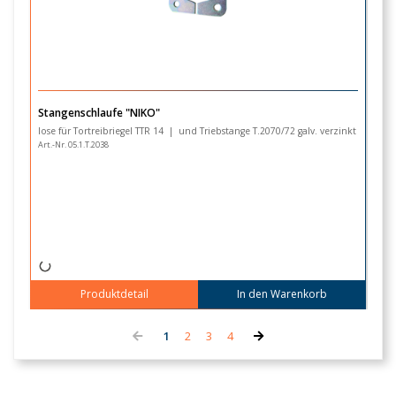
Stangenschlaufe "NIKO"
T
lose für Tortreibriegel TTR 14 | und Triebstange T.2070/72 galv. verzinkt
mi
Art.-Nr. 05.1.T.2038
Ar
Produktdetail
In den Warenkorb