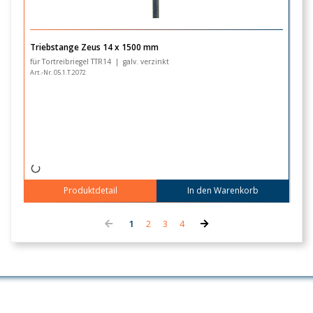
Triebstange Zeus 14 x 1500 mm
T
für Tortreibriegel TTR14 | galv. verzinkt
mi
Art.-Nr. 05.1.T.2072
Ar
Produktdetail
In den Warenkorb