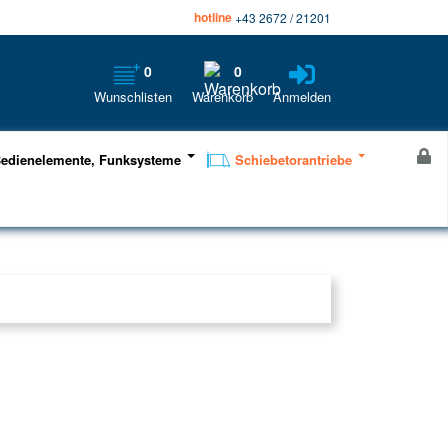
hotline
+43 2672 / 21201
0
0
Wunschlisten
Warenkorb
Anmelden
edienelemente, Funksysteme
Schiebetorantriebe