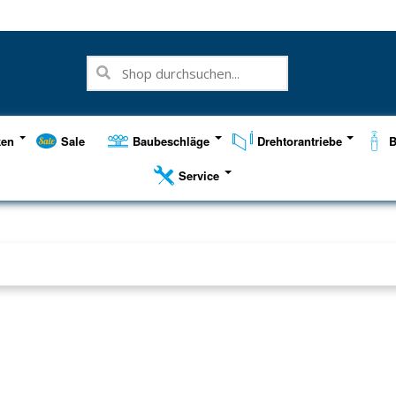
ken
Sale
Baubeschläge
Drehtorantriebe
B
Service