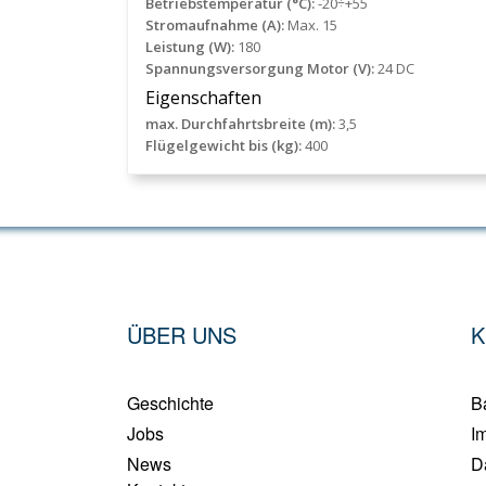
Betriebstemperatur (°C):
-20÷+55
Stromaufnahme (A):
Max. 15
Leistung (W):
180
Spannungsversorgung Motor (V):
24 DC
Eigenschaften
max. Durchfahrtsbreite (m):
3,5
Flügelgewicht bis (kg):
400
ÜBER UNS
K
Geschichte
Ba
Jobs
I
News
D