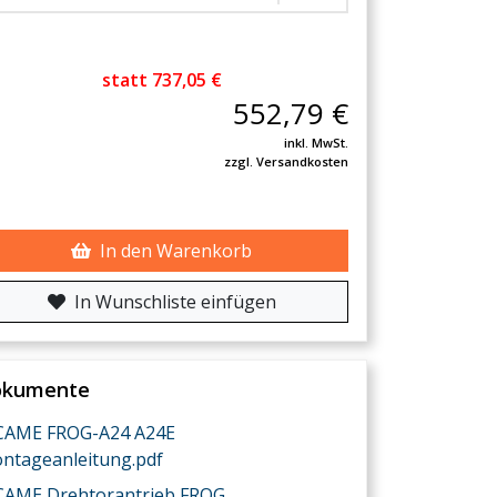
statt 737,05 €
552,79 €
inkl. MwSt.
zzgl. Versandkosten
In den Warenkorb
In Wunschliste einfügen
okumente
CAME FROG-A24 A24E
ntageanleitung.pdf
CAME Drehtorantrieb FROG