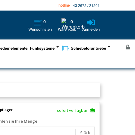
hotline
+43 2672 / 21201
0
0
Wunschlisten
Warenkorb
Anmelden
edienelemente, Funksysteme
Schiebetorantriebe
ptlager
sofort verfügbar
len sie Ihre Menge:
Stück