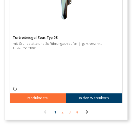
Tortreibriegel Zeus Typ 08
P
fü
mit Grundplatte und 2x Führungsschlaufen | galv. verzinkt
T
Art.-Nr. 05.1.TTR.08
Ar
Produktdetail
In den Warenkorb