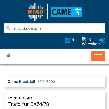
0
0
Came Ersatzteil
119RIR090
Art.-Nr. 119RIR090
Trafo für BX74/78