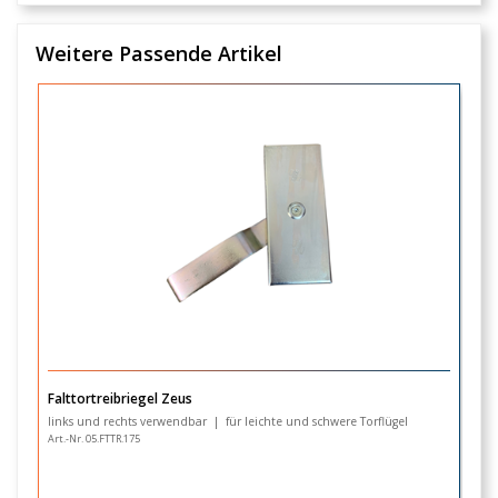
Weitere Passende Artikel
Falttortreibriegel Zeus
P
fü
links und rechts verwendbar | für leichte und schwere Torflügel
T
Art.-Nr. 05.FTTR.175
Ar