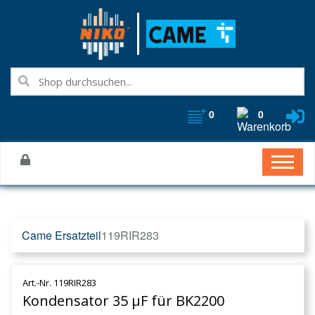
0
0
Came Ersatzteil
119RIR283
Art.-Nr. 119RIR283
Kondensator 35 µF für BK2200