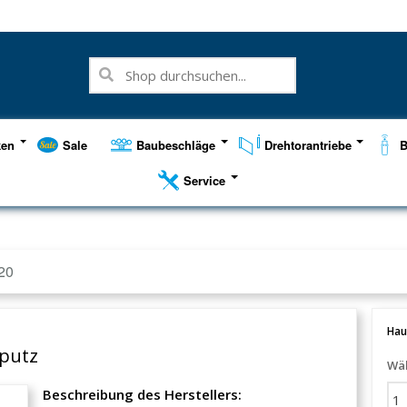
ken
Sale
Baubeschläge
Drehtorantriebe
B
Service
20
Hau
fputz
Wäh
Beschreibung des Herstellers: