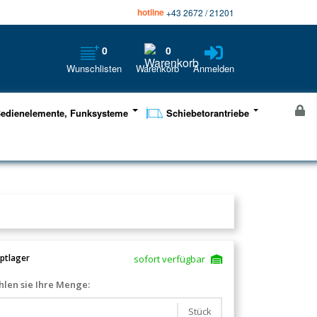
hotline
+43 2672 / 21201
0
0
Wunschlisten
Warenkorb
Anmelden
edienelemente, Funksysteme
Schiebetorantriebe
ptlager
sofort verfügbar
len sie Ihre Menge:
Stück