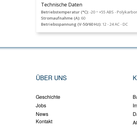
Technische Daten
Betriebstemperatur (°C):
-20 ÷ +55 ABS - Polykarbo
Stromaufnahme (A):
60
Betriebsspannung (V-50/60 Hz):
12 - 24 AC - DC
ÜBER UNS
K
Geschichte
Ba
Jobs
I
News
D
Kontakt
A