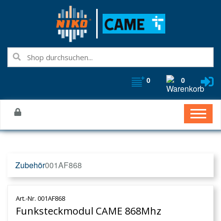
0
0
Zubehör
001AF868
Art.-Nr. 001AF868
Funksteckmodul CAME 868Mhz