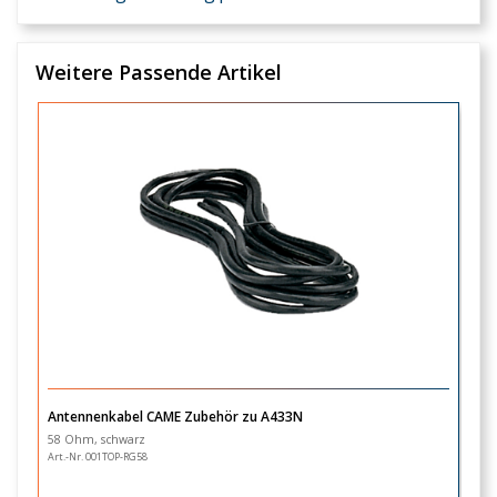
Weitere Passende Artikel
Antennenkabel CAME Zubehör zu A433N
W
58 Ohm, schwarz
m
Art.-Nr. 001TOP-RG58
Ar