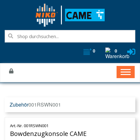
0
0
Zubehör
001RSWN001
Art.-Nr. 001RSWN001
Bowdenzugkonsole CAME