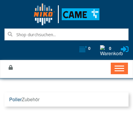
0
0
Poller
Zubehör