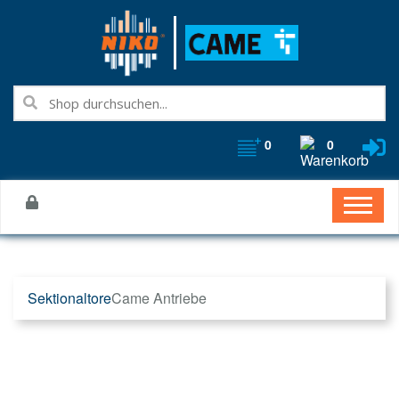
0
0
Sektionaltore
Came Antriebe