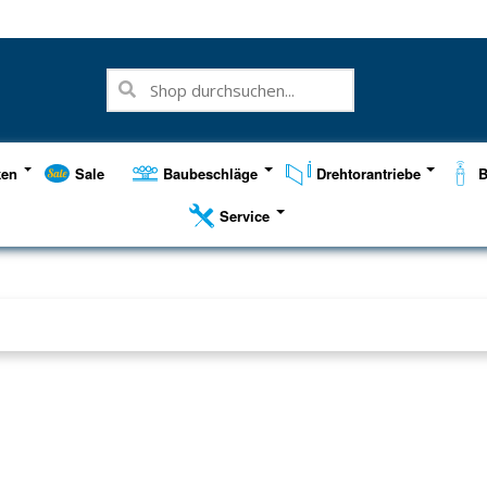
ken
Sale
Baubeschläge
Drehtorantriebe
B
Service