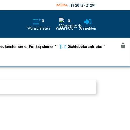
hotline
+43 2672 / 21201
0
0
Wunschlisten
Warenkorb
Anmelden
edienelemente, Funksysteme
Schiebetorantriebe