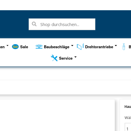
ken
Sale
Baubeschläge
Drehtorantriebe
B
Service
Hau
Wäh