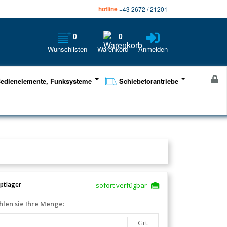
hotline
+43 2672 / 21201
0
0
Wunschlisten
Warenkorb
Anmelden
edienelemente, Funksysteme
Schiebetorantriebe
ptlager
sofort verfügbar
len sie Ihre Menge:
Grt.