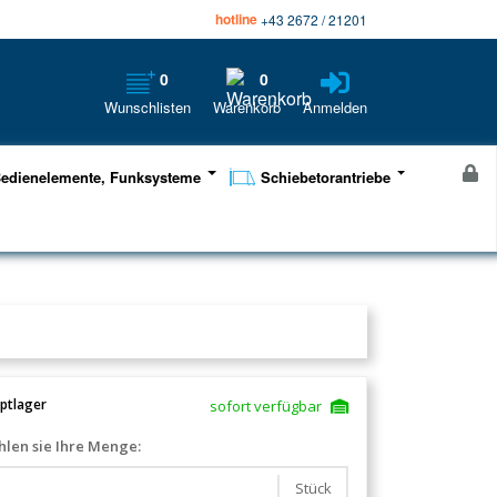
hotline
+43 2672 / 21201
0
0
Wunschlisten
Warenkorb
Anmelden
edienelemente, Funksysteme
Schiebetorantriebe
ptlager
sofort verfügbar
len sie Ihre Menge:
Stück