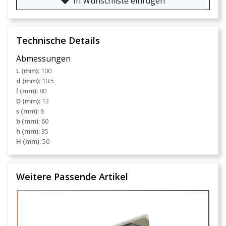
In Wunschliste einfügen
Technische Details
Abmessungen
L (mm):
100
d (mm):
10.5
l (mm):
80
D (mm):
13
s (mm):
6
b (mm):
60
h (mm):
35
H (mm):
50
Weitere Passende Artikel