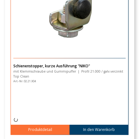
Schienenstopper, kurze Ausführung "NIKO"
H
mit Klemmschraube und Gummipuffer | Profil 21.000 / galv.verzinkt
mi
Top Clean
Ar
Art.-Nr. 02.21.X04
Produktdetail
In den Warenkorb